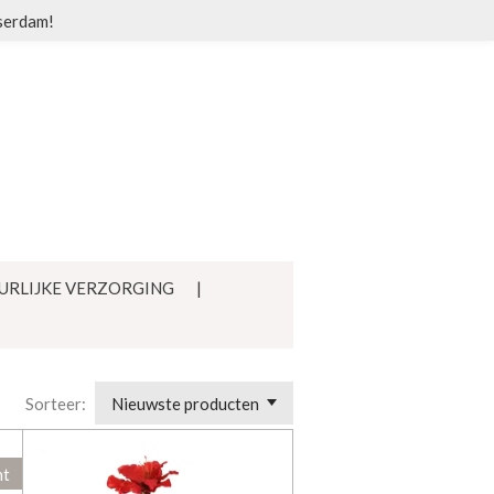
sserdam!
URLIJKE VERZORGING
Sorteer:
ht