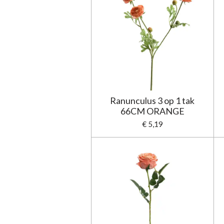
Ranunculus 3 op 1 tak
66CM ORANGE
€ 5,19