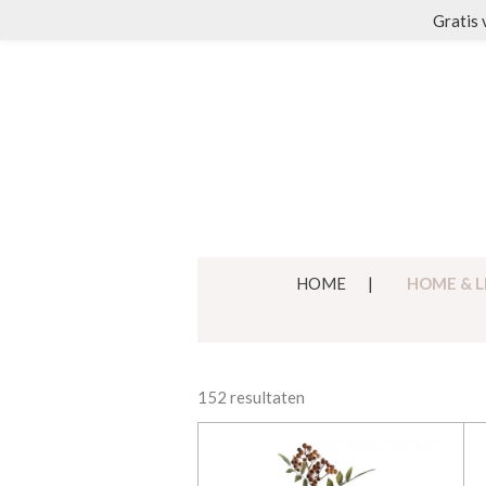
Gratis 
Ga
direct
naar
de
hoofdinhoud
HOME
HOME & L
152 resultaten