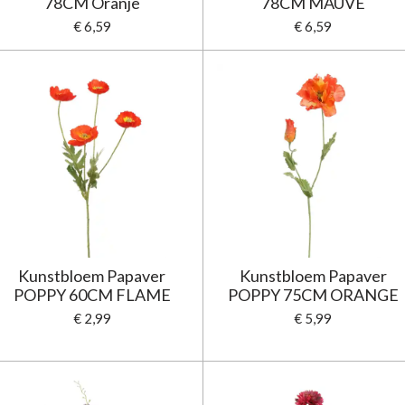
78CM Oranje
78CM MAUVE
€ 6,59
€ 6,59
Kunstbloem Papaver
Kunstbloem Papaver
POPPY 60CM FLAME
POPPY 75CM ORANGE
€ 2,99
€ 5,99