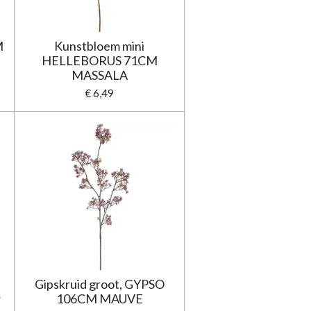
M
Kunstbloem mini
HELLEBORUS 71CM
MASSALA
€ 6,49
Gipskruid groot, GYPSO
r
106CM MAUVE