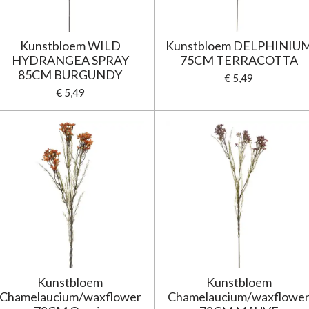
Kunstbloem WILD
Kunstbloem DELPHINIU
HYDRANGEA SPRAY
75CM TERRACOTTA
85CM BURGUNDY
€ 5,49
€ 5,49
Kunstbloem
Kunstbloem
Chamelaucium/waxflower
Chamelaucium/waxflowe