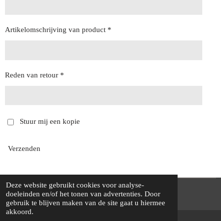
Artikelomschrijving van product *
Reden van retour *
Stuur mij een kopie
Verzenden
Deze website gebruikt cookies voor analyse-
© 2021 Cowporation Farmshop
doeleinden en/of het tonen van advertenties. Door
gebruik te blijven maken van de site gaat u hiermee
akkoord.