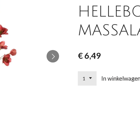
HELLEB
MASSAL
€ 6,49
In winkelwage