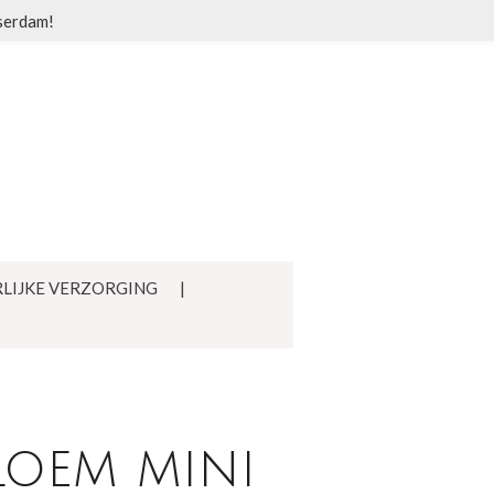
sserdam!
LIJKE VERZORGING
loem mini