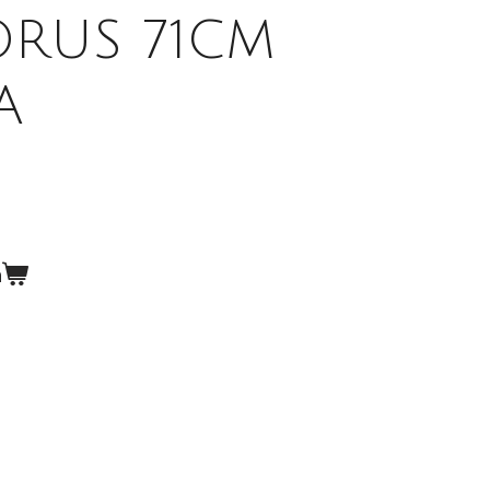
ORUS 71CM
A
n