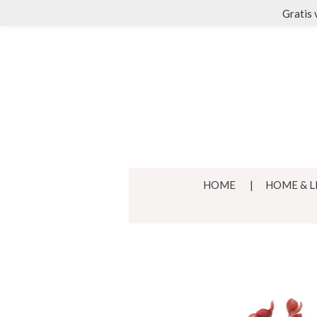
Gratis 
Ga
direct
naar
de
hoofdinhoud
HOME
HOME & L