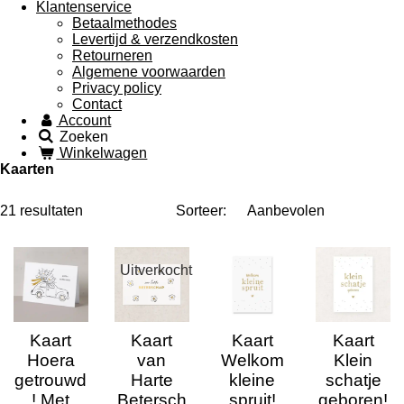
Klantenservice
Betaalmethodes
Levertijd & verzendkosten
Retourneren
Algemene voorwaarden
Privacy policy
Contact
Account
Zoeken
Winkelwagen
Kaarten
21 resultaten
Sorteer:
Uitverkocht
Kaart
Kaart
Kaart
Kaart
Hoera
van
Welkom
Klein
getrouwd
Harte
kleine
schatje
! Met
Betersch
spruit!
geboren!