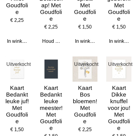
Goudfoli
ap! Met
Met
Met
e
Goudfoli
Goudfoli
Goudfoli
e
e
e
€ 2,25
€ 2,25
€ 1,50
€ 1,50
In winkelwagen
Houd mij op de hoogte
In winkelwagen
In winkelwa
Uitverkocht
Uitverkocht
Uitverkocht
Kaart
Kaart
Kaart
Kaart
Bedankt
Bedankt
Bos
Dikke
leuke juf!
leuke
bloemen!
knuffel
Met
meester!
Met
voor jou!
Goudfoli
Met
Goudfoli
Met
e
Goudfoli
e
Goudfoli
e
e
€ 1,50
€ 2,25