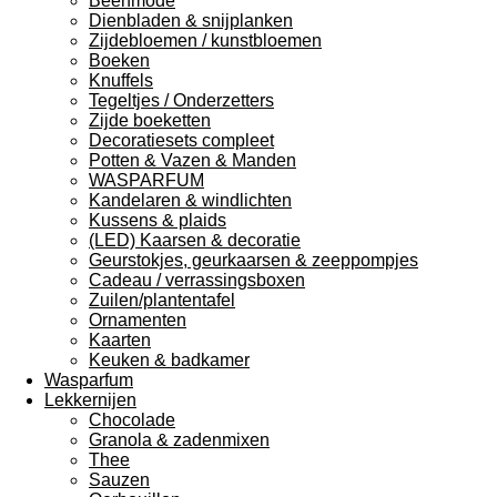
Beenmode
Dienbladen & snijplanken
Zijdebloemen / kunstbloemen
Boeken
Knuffels
Tegeltjes / Onderzetters
Zijde boeketten
Decoratiesets compleet
Potten & Vazen & Manden
WASPARFUM
Kandelaren & windlichten
Kussens & plaids
(LED) Kaarsen & decoratie
Geurstokjes, geurkaarsen & zeeppompjes
Cadeau / verrassingsboxen
Zuilen/plantentafel
Ornamenten
Kaarten
Keuken & badkamer
Wasparfum
Lekkernijen
Chocolade
Granola & zadenmixen
Thee
Sauzen