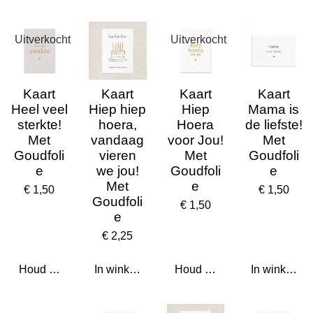
Uitverkocht
Uitverkocht
Kaart
Kaart
Kaart
Kaart
Heel veel
Hiep hiep
Hiep
Mama is
sterkte!
hoera,
Hoera
de liefste!
Met
vandaag
voor Jou!
Met
Goudfoli
vieren
Met
Goudfoli
e
we jou!
Goudfoli
e
Met
e
€ 1,50
€ 1,50
Goudfoli
€ 1,50
e
€ 2,25
Houd mij op de hoogte
In winkelwagen
Houd mij op de hoogte
In winkelwa