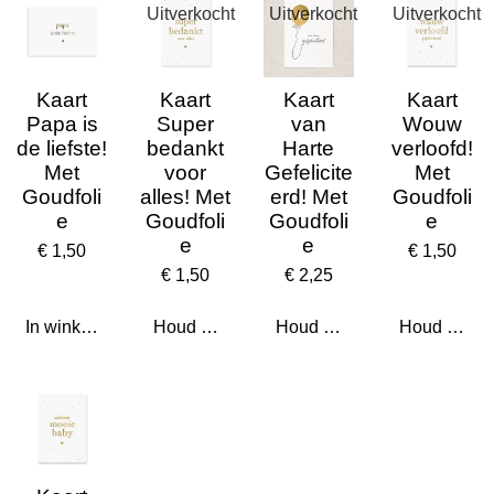
Uitverkocht
Uitverkocht
Uitverkocht
Kaart
Kaart
Kaart
Kaart
Papa is
Super
van
Wouw
de liefste!
bedankt
Harte
verloofd!
Met
voor
Gefelicite
Met
Goudfoli
alles! Met
erd! Met
Goudfoli
e
Goudfoli
Goudfoli
e
e
e
€ 1,50
€ 1,50
€ 1,50
€ 2,25
In winkelwagen
Houd mij op de hoogte
Houd mij op de hoogte
Houd mij op