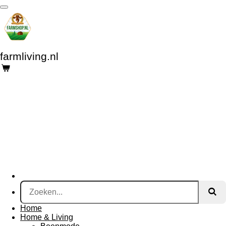
Ga
direct
naar
de
hoofdinhoud
farmliving.nl
Home
Home & Living