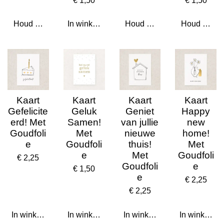
€ 1,50
€ 1,50
Houd mij op de hoogte
In winkelwagen
Houd mij op de hoogte
Houd mij op
Kaart
Kaart
Kaart
Kaart
Gefelicite
Geluk
Geniet
Happy
erd! Met
Samen!
van jullie
new
Goudfoli
Met
nieuwe
home!
e
Goudfoli
thuis!
Met
e
Met
Goudfoli
€ 2,25
Goudfoli
e
€ 1,50
e
€ 2,25
€ 2,25
In winkelwagen
In winkelwagen
In winkelwagen
In winkelwa