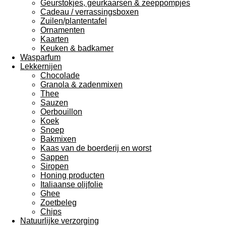
Geurstokjes, geurkaarsen & zeeppompjes
Cadeau / verrassingsboxen
Zuilen/plantentafel
Ornamenten
Kaarten
Keuken & badkamer
Wasparfum
Lekkernijen
Chocolade
Granola & zadenmixen
Thee
Sauzen
Oerbouillon
Koek
Snoep
Bakmixen
Kaas van de boerderij en worst
Sappen
Siropen
Honing producten
Italiaanse olijfolie
Ghee
Zoetbeleg
Chips
Natuurlijke verzorging