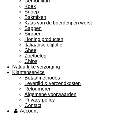
Oerbouillon
Koek
Snoep
Bakmixen
Kaas van de boerderij en worst
Sappen
Siropen
Honing producten
Italiaanse olijfolie
Ghee
Zoetbeleg
Chips
Natuurlijke verzorging
Klantenservice
Betaalmethodes
Levertijd & verzendkosten
Retourneren
Algemene voorwaarden
Privacy policy
Contact
Account