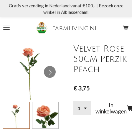
Gratis verzending in Nederland vanaf €100,- | Bezoek onze
Ga
winkel in Alblasserdam!
direct
naar
de
farmliving.nl
hoofdinhoud
Velvet Rose
50CM Perzik
Peach
€ 3,75
In
winkelwagen