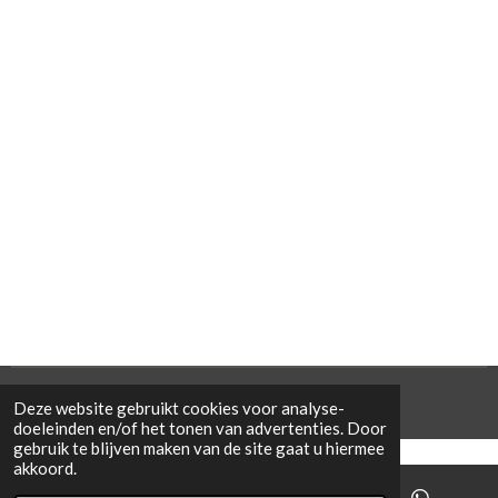
© 2021 Cowporation Farmshop
Deze website gebruikt cookies voor analyse-
doeleinden en/of het tonen van advertenties. Door
gebruik te blijven maken van de site gaat u hiermee
akkoord.