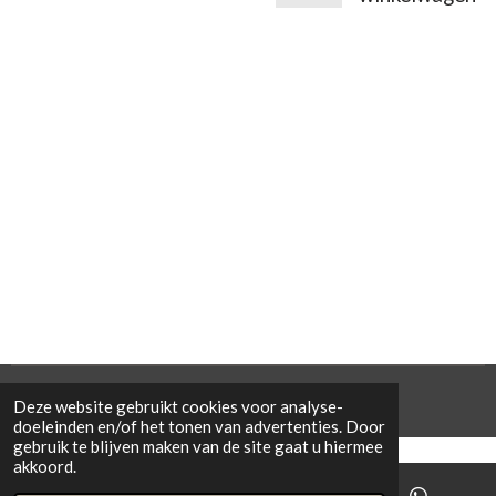
© 2021 Cowporation Farmshop
Deze website gebruikt cookies voor analyse-
doeleinden en/of het tonen van advertenties. Door
gebruik te blijven maken van de site gaat u hiermee
akkoord.