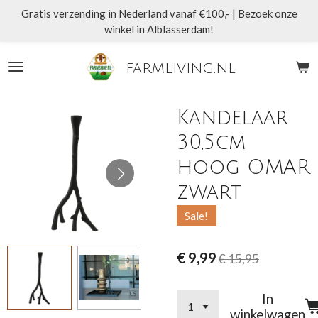
Gratis verzending in Nederland vanaf €100,- | Bezoek onze
Ga
winkel in Alblasserdam!
direct
naar
de
farmliving.nl
hoofdinhoud
Kandelaar
30,5cm
hoog OMAR
zwart
Sale!
€ 9,99
€ 15,95
In
winkelwagen