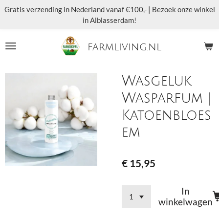
Gratis verzending in Nederland vanaf €100,- | Bezoek onze winkel
Ga
in Alblasserdam!
direct
naar
de
farmliving.nl
hoofdinhoud
Wasgeluk
Wasparfum |
Katoenbloes
em
€ 15,95
In
winkelwagen