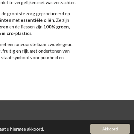
, niet te vergelijken met wasverzachter.
 de grootste zorg geproduceerd op
iënten
met
essentiële oliën
. Ze zijn
ieren
en de flessen zijn
100% groen,
 micro-plastics.
t met een onvoorstelbaar zwoele geur.
 fruitig en rijk, met ondertonen van
m staat symbool voor puurheid en
aat u hiermee akkoord.
Akkoord