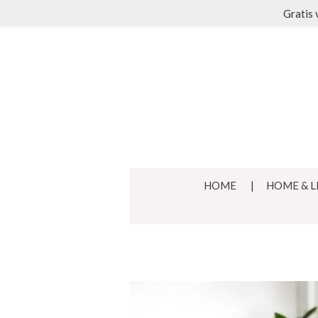
Gratis 
Ga
direct
naar
de
hoofdinhoud
HOME
HOME & L