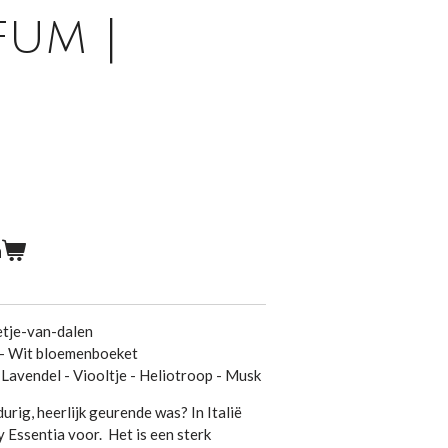
fum |
n
tje-van-dalen
- Wit bloemenboeket
ndel - Viooltje - Heliotroop - Musk
durig, heerlijk geurende was? In Italië
 Essentia voor. Het is een sterk