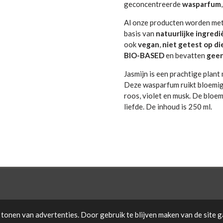
geconcentreerde
wasparfum
Al onze producten worden met
basis van
natuurlijke ingred
ook
vegan
,
niet getest op d
BIO-BASED
en bevatten
geen
Jasmijn is een prachtige plan
Deze wasparfum ruikt bloemig,
roos, violet en musk. De bloe
liefde. De inhoud is 250 ml.
tonen van advertenties. Door gebruik te blijven maken van de site g