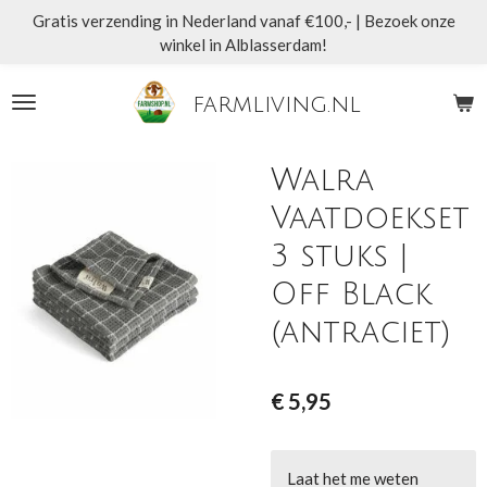
Gratis verzending in Nederland vanaf €100,- | Bezoek onze
Ga
winkel in Alblasserdam!
direct
naar
de
farmliving.nl
hoofdinhoud
Walra
Vaatdoekset
3 stuks |
Off Black
(antraciet)
€ 5,95
Laat het me weten