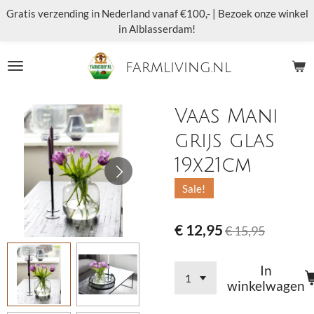
Gratis verzending in Nederland vanaf €100,- | Bezoek onze winkel
Ga
in Alblasserdam!
direct
naar
de
farmliving.nl
hoofdinhoud
Vaas Mani
grijs glas
19x21cm
Sale!
€ 12,95
€ 15,95
In
winkelwagen