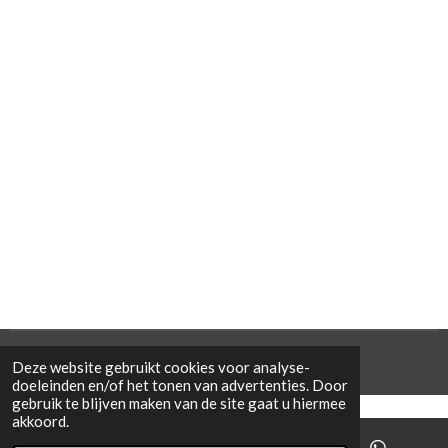
© 2021 Cowporation Farmshop
Deze website gebruikt cookies voor analyse-
doeleinden en/of het tonen van advertenties. Door
gebruik te blijven maken van de site gaat u hiermee
akkoord.