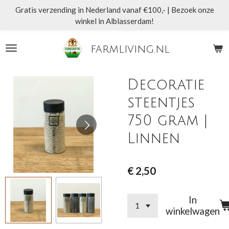
Gratis verzending in Nederland vanaf €100,- | Bezoek onze
Ga
winkel in Alblasserdam!
direct
naar
de
farmliving.nl
hoofdinhoud
Decoratie
steentjes
750 gram |
Linnen
€ 2,50
In
winkelwagen