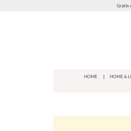
Gratis 
Ga
direct
naar
de
hoofdinhoud
HOME
HOME & L