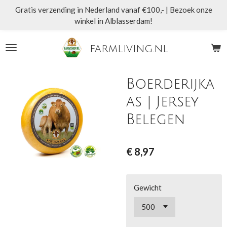
Gratis verzending in Nederland vanaf €100,- | Bezoek onze
Ga
winkel in Alblasserdam!
direct
naar
de
farmliving.nl
hoofdinhoud
Boerderijka
as | Jersey
Belegen
€ 8,97
Gewicht