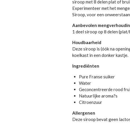
siroop met 8 delen plat of bru
Experimenteer met het mengen
Siroop, voor een onweerstaan
Aanbevolen mengverhoudi
1 deel siroop op 8 delen (plat
Houdbaarheid
Deze siroop is (óók na opening
koelkast in een donker kastje.
Ingrediënten
Pure Franse suiker
Water
Geconcentreerde rood frui
Natuurlijke aroma?s
Citroenzuur
Allergenen
Deze siroop bevat geen lactos