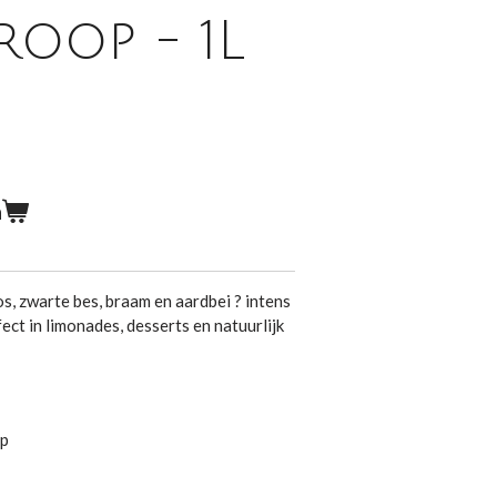
roop - 1L
n
s, zwarte bes, braam en aardbei ? intens
fect in limonades, desserts en natuurlijk
op