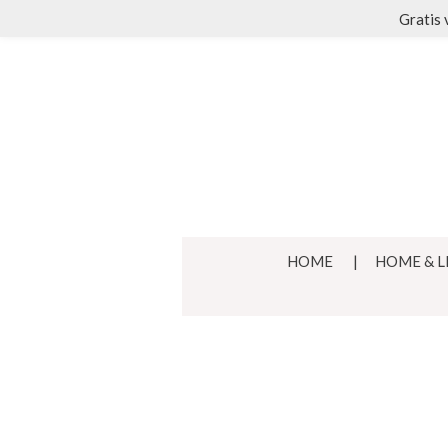
Gratis 
Ga
direct
naar
de
hoofdinhoud
HOME
HOME & L