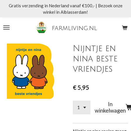
Gratis verzending in Nederland vanaf €100,- | Bezoek onze
Ga
winkel in Alblasserdam!
direct
naar
de
farmliving.nl
hoofdinhoud
Nijntje en
nina beste
vriendjes
€ 5,95
In
winkelwagen
Nijntje en nina spelen graag