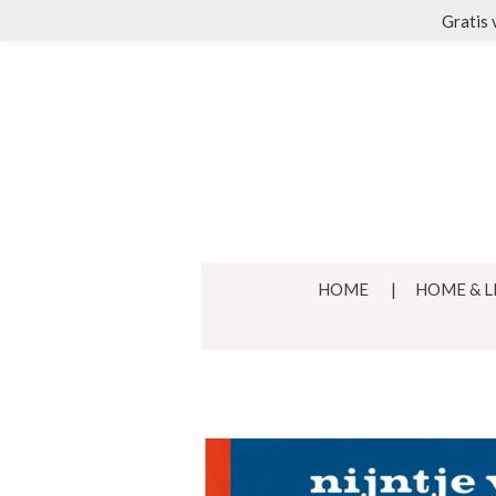
Gratis 
Ga
direct
naar
de
hoofdinhoud
HOME
HOME & L