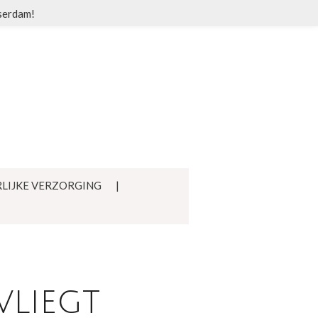
sserdam!
LIJKE VERZORGING
vliegt