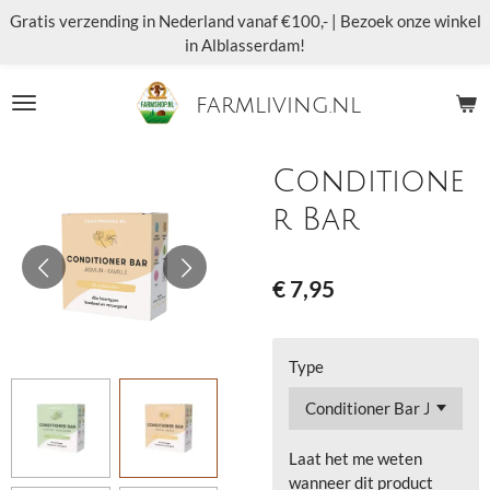
Gratis verzending in Nederland vanaf €100,- | Bezoek onze winkel
Ga
in Alblasserdam!
direct
naar
de
farmliving.nl
hoofdinhoud
Conditione
r Bar
€ 7,95
Type
Laat het me weten
wanneer dit product