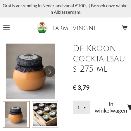
Gratis verzending in Nederland vanaf €100,- | Bezoek onze winkel
Ga
in Alblasserdam!
direct
naar
de
farmliving.nl
hoofdinhoud
De Kroon
cocktailsau
s 275 ml
€ 3,79
In
winkelwagen