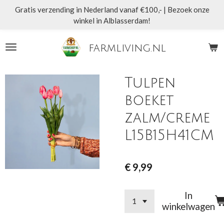
Gratis verzending in Nederland vanaf €100,- | Bezoek onze
Ga
winkel in Alblasserdam!
direct
naar
de
farmliving.nl
hoofdinhoud
Tulpen
boeket
zalm/creme
L15B15H41CM
€ 9,99
In
winkelwagen