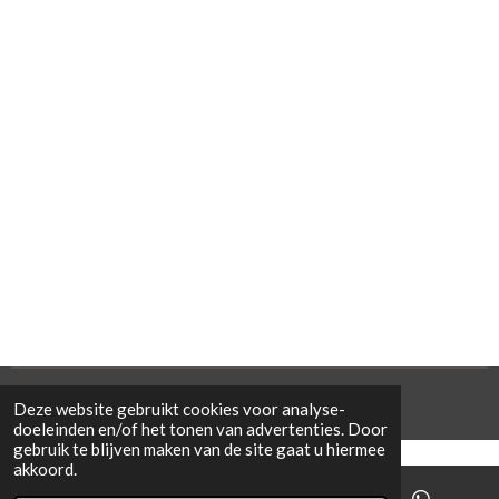
© 2021 Cowporation Farmshop
Deze website gebruikt cookies voor analyse-
doeleinden en/of het tonen van advertenties. Door
gebruik te blijven maken van de site gaat u hiermee
akkoord.