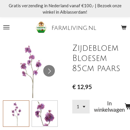
Gratis verzending in Nederland vanaf €100,- | Bezoek onze
Ga
winkel in Alblasserdam!
direct
naar
de
farmliving.nl
hoofdinhoud
Zijdebloem
Bloesem
85cm paars
€ 12,95
In
winkelwagen