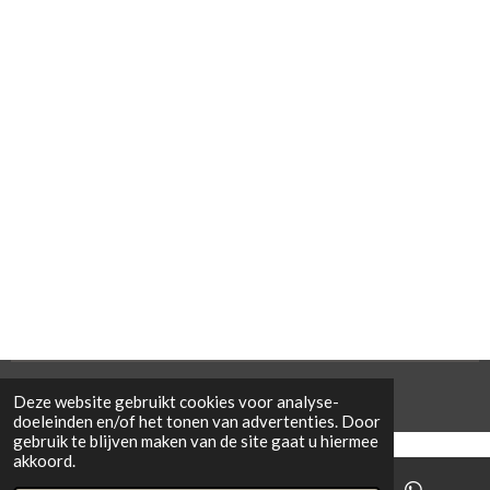
© 2021 Cowporation Farmshop
Deze website gebruikt cookies voor analyse-
doeleinden en/of het tonen van advertenties. Door
gebruik te blijven maken van de site gaat u hiermee
akkoord.