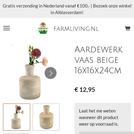
Gratis verzending in Nederland vanaf €100,- | Bezoek onze winkel
Ga
in Alblasserdam!
direct
naar
de
farmliving.nl
hoofdinhoud
Aardewerk
vaas beige
16x16x24cm
€ 12,95
Laat het me weten
wanneer dit product
weer op voorraad is.