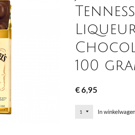
Tennes
Liqueu
Chocol
100 gr
€ 6,95
In winkelwage