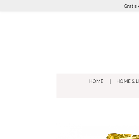
Gratis 
Ga
direct
naar
de
hoofdinhoud
HOME
HOME & L