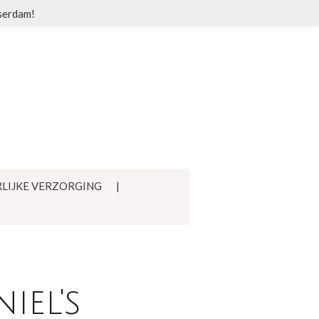
sserdam!
LIJKE VERZORGING
iel's