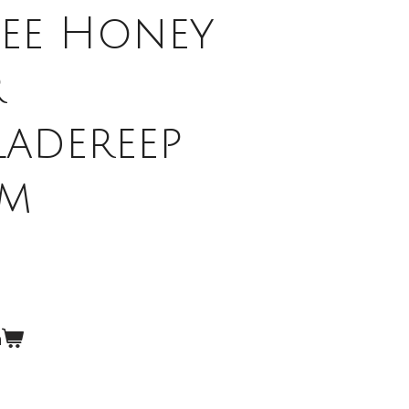
see Honey
r
adereep
am
n