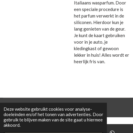
Italiaans wasparfum. Door
een speciale procedure is
het parfum verwerkt in de
siliconen. Hierdoor kun je
lang genieten van de geur.
Je kunt de kaart gebruiken
voor in je auto, je
kledingkast of gewoon
lekker in huis! Alles wordt er
heerlijk fris van.
© 2021 Cowporation Farmshop
Deze website gebruikt cookies voor analyse-
doeleinden en/of het tonen van advertenties. Door
gebruik te blijven maken van de site gaat u hiermee
akkoord.