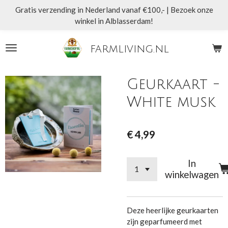
Gratis verzending in Nederland vanaf €100,- | Bezoek onze
Ga
winkel in Alblasserdam!
direct
naar
de
farmliving.nl
hoofdinhoud
Geurkaart -
White musk
€ 4,99
In
winkelwagen
Deze heerlijke geurkaarten
zijn geparfumeerd met