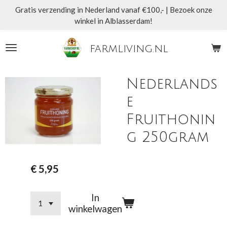
Gratis verzending in Nederland vanaf €100,- | Bezoek onze
Ga
winkel in Alblasserdam!
direct
naar
de
farmliving.nl
hoofdinhoud
Nederlands
e
Fruithonin
g 250gram
€ 5,95
In
winkelwagen