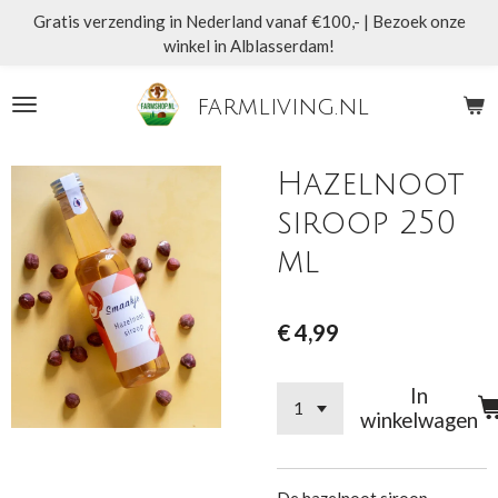
Gratis verzending in Nederland vanaf €100,- | Bezoek onze
Ga
winkel in Alblasserdam!
direct
naar
de
farmliving.nl
hoofdinhoud
Hazelnoot
siroop 250
ml
€ 4,99
In
winkelwagen
De hazelnoot siroop