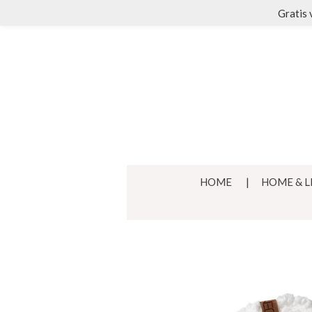
Gratis 
Ga
direct
naar
de
hoofdinhoud
HOME
HOME & L