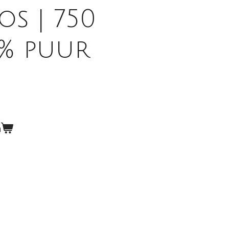
s | 750
0% puur
n