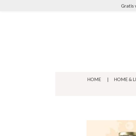
Gratis 
Ga
direct
naar
de
hoofdinhoud
HOME
HOME & L