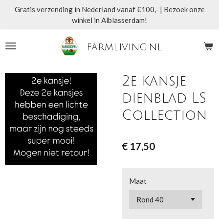
Gratis verzending in Nederland vanaf €100,- | Bezoek onze
Ga
winkel in Alblasserdam!
direct
naar
de
farmliving.nl
hoofdinhoud
2e kansje
dienblad LS
Collection
€ 17,50
Maat