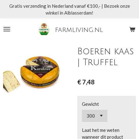
Gratis verzending in Nederland vanaf €100,- | Bezoek onze
Ga
winkel in Alblasserdam!
direct
naar
de
farmliving.nl
hoofdinhoud
Boeren kaas
| Truffel
€ 7,48
Gewicht
Laat het me weten
wanneer dit product