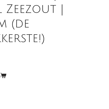
 Zeezout |
m (de
kerste!)
n