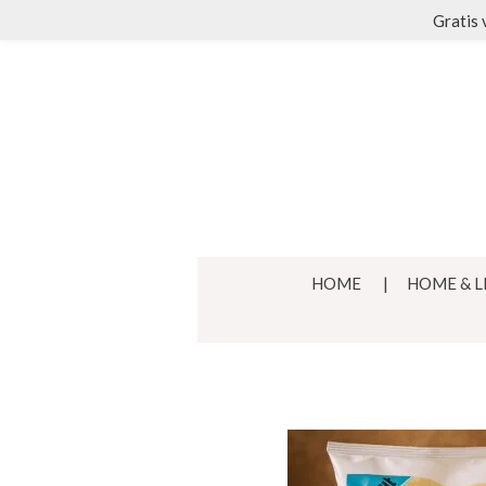
Gratis 
Ga
direct
naar
de
hoofdinhoud
HOME
HOME & L