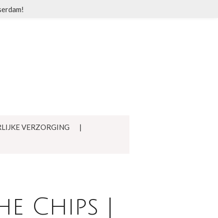
sserdam!
LIJKE VERZORGING
e Chips |