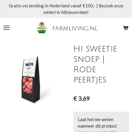
Gratis verzending in Nederland vanaf €100,- | Bezoek onze
Ga
winkel in Alblasserdam!
direct
naar
de
farmliving.nl
hoofdinhoud
Hi sweetie
snoep |
Rode
peertjes
€ 3,69
Laat het me weten
wanneer dit product