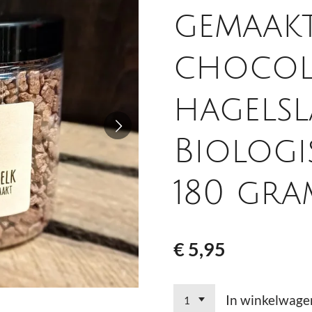
gemaak
chocol
hagelsl
Biologi
180 gra
€ 5,95
In winkelwage