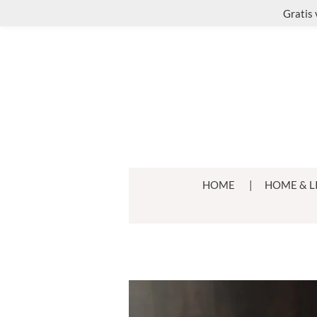
Gratis 
Ga
direct
naar
de
hoofdinhoud
HOME
HOME & L