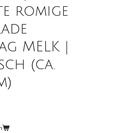
te romige
ade
ag MELK |
sch (ca.
m)
n