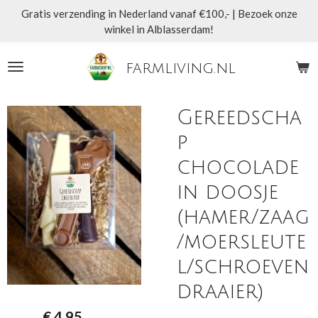
Gratis verzending in Nederland vanaf €100,- | Bezoek onze
Ga
winkel in Alblasserdam!
direct
naar
de
farmliving.nl
hoofdinhoud
Gereedscha
p
chocolade
in doosje
(hamer/zaag
/moersleute
l/schroeven
draaier)
€ 4,95