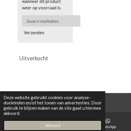
wanneer dit product
weer op voorraad is.
Verzenden
Uitverkocht
Deze website gebruikt cookies voor analyse-
© 2021 Cowporation Farmshop
doeleinden en/of het tonen van advertenties. Door
gebruik te blijven maken van de site gaat u hiermee
akkoord.
Akkoord
E-mailadres
Instagram
WhatsApp