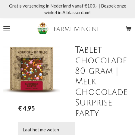
Gratis verzending in Nederland vanaf €100,- | Bezoek onze
Ga
winkel in Alblasserdam!
direct
naar
de
farmliving.nl
hoofdinhoud
Tablet
chocolade
80 gram |
Melk
Chocolade
Surprise
€ 4,95
party
Laat het me weten