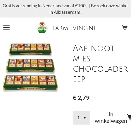
Gratis verzending in Nederland vanaf €100,- | Bezoek onze winkel
Ga
in Alblasserdam!
direct
naar
de
farmliving.nl
hoofdinhoud
Aap noot
mies
chocolader
eep
€ 2,79
In
winkelwagen