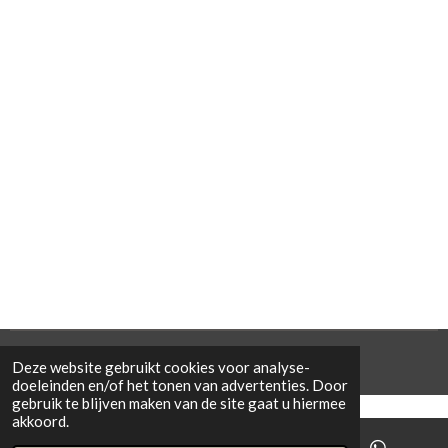
© 2021 Cowporation Farmshop
Deze website gebruikt cookies voor analyse-
doeleinden en/of het tonen van advertenties. Door
gebruik te blijven maken van de site gaat u hiermee
akkoord.