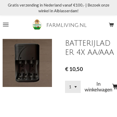
Gratis verzending in Nederland vanaf €100,- | Bezoek onze
Ga
winkel in Alblasserdam!
direct
naar
de
farmliving.nl
hoofdinhoud
BATTERIJLAD
ER 4X AA/AAA
€ 10,50
In
winkelwagen