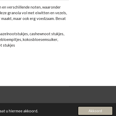
en en verschillende noten, waaronder
eze granola vol met eiwitten en vezels,
er maakt, maar ook erg voedzaam. Bevat
 hazelnootstukjes, cashewnoot stukjes,
ebloempitjes, kokosbloesemsuiker,
t stukjes
aat u hiermee akkoord.
Akkoord