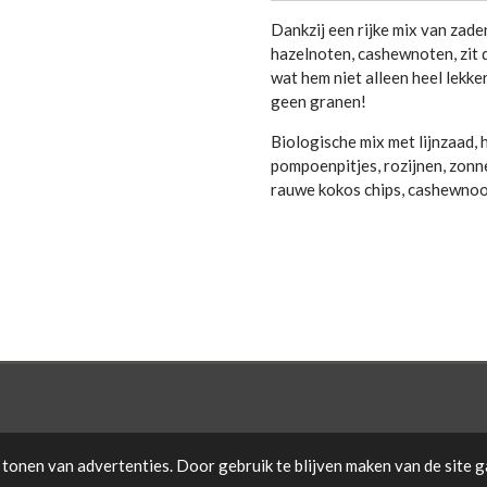
Dankzij een rijke mix van zad
hazelnoten, cashewnoten, zit d
wat hem niet alleen heel lekk
geen granen!
Biologische mix met lijnzaad,
pompoenpitjes, rozijnen, zonn
rauwe kokos chips, cashewnoo
tonen van advertenties. Door gebruik te blijven maken van de site g