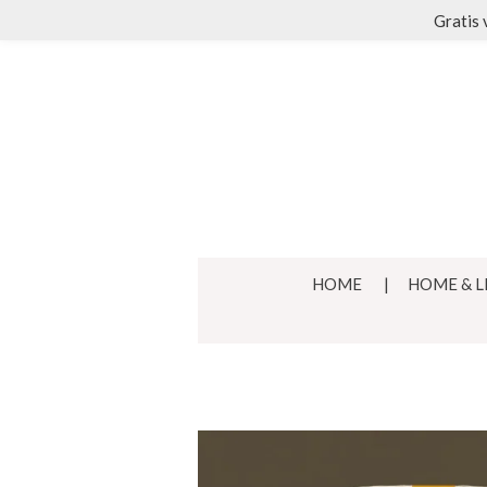
Gratis 
Ga
direct
naar
de
hoofdinhoud
HOME
HOME & L