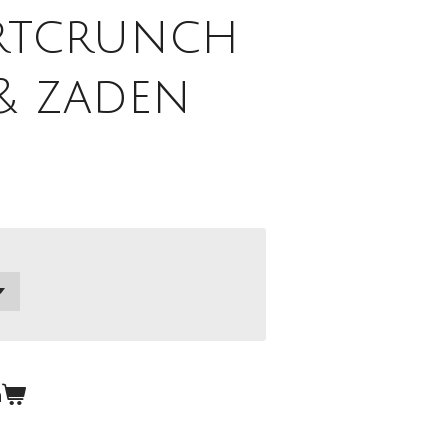
rtcrunch
& zaden
n