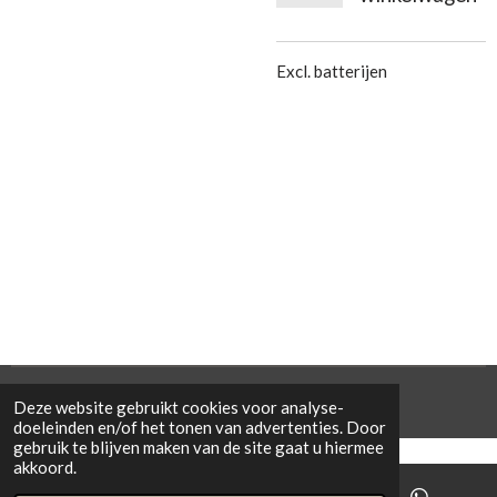
Excl. batterijen
© 2021 Cowporation Farmshop
Deze website gebruikt cookies voor analyse-
doeleinden en/of het tonen van advertenties. Door
gebruik te blijven maken van de site gaat u hiermee
akkoord.