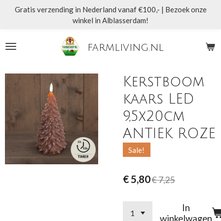
Gratis verzending in Nederland vanaf €100,- | Bezoek onze
Ga
winkel in Alblasserdam!
direct
naar
de
farmliving.nl
hoofdinhoud
Kerstboom
kaars LED
9,5x20cm
ANTIEK ROZE
Sale!
€ 5,80
€ 7,25
In
winkelwagen