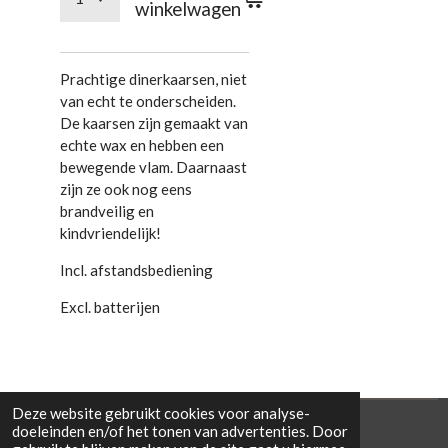
winkelwagen
Prachtige dinerkaarsen, niet
van echt te onderscheiden.
De kaarsen zijn gemaakt van
echte wax en hebben een
bewegende vlam. Daarnaast
zijn ze ook nog eens
brandveilig en
kindvriendelijk!
Incl. afstandsbediening
Excl. batterijen
Deze website gebruikt cookies voor analyse-
© 2021 Cowporation Farmshop
doeleinden en/of het tonen van advertenties. Door