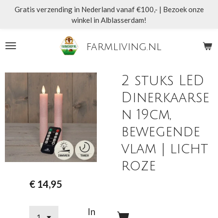
Gratis verzending in Nederland vanaf €100,- | Bezoek onze
Ga
winkel in Alblasserdam!
direct
naar
de
farmliving.nl
hoofdinhoud
2 stuks LED
Dinerkaarse
n 19cm,
bewegende
vlam | licht
roze
€ 14,95
In