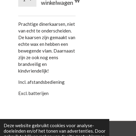
winkelwagen
Prachtige dinerkaarsen, niet
van echt te onderscheiden.
De kaarsen zijn gemaakt van
echte wax en hebben een
bewegende vlam. Daarnaast
zijn ze ook nog eens
brandveilig en
kindvriendelijk!
Incl. afstandsbediening
Excl. batterijen
Deze website gebruikt cookies voor analyse-
© 2021 Cowporation Farmshop
doeleinden en/of het tonen van advertenties. Door