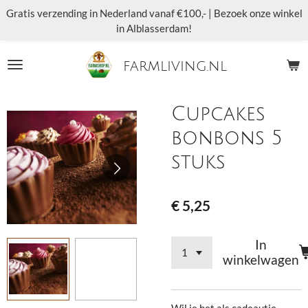
Gratis verzending in Nederland vanaf €100,- | Bezoek onze winkel
Ga
in Alblasserdam!
direct
naar
de
farmliving.nl
hoofdinhoud
Cupcakes
bonbons 5
stuks
€ 5,25
In
winkelwagen
Wil je het als cadeautje