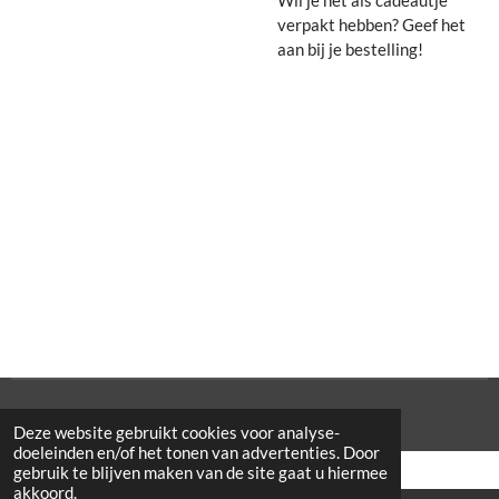
verpakt hebben? Geef het
aan bij je bestelling!
© 2021 Cowporation Farmshop
Deze website gebruikt cookies voor analyse-
doeleinden en/of het tonen van advertenties. Door
gebruik te blijven maken van de site gaat u hiermee
akkoord.