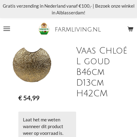
Gratis verzending in Nederland vanaf €100,- | Bezoek onze winkel
Ga
in Alblasserdam!
direct
naar
de
farmliving.nl
hoofdinhoud
Vaas Chloé
L goud
B46cm
D13cm
H42CM
€ 54,99
Laat het me weten
wanneer dit product
weer op voorraad is.