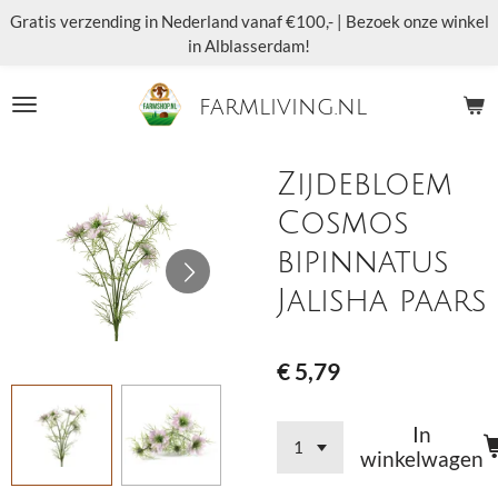
Gratis verzending in Nederland vanaf €100,- | Bezoek onze winkel
Ga
in Alblasserdam!
direct
naar
de
farmliving.nl
hoofdinhoud
Zijdebloem
Cosmos
bipinnatus
Jalisha paars
€ 5,79
In
winkelwagen