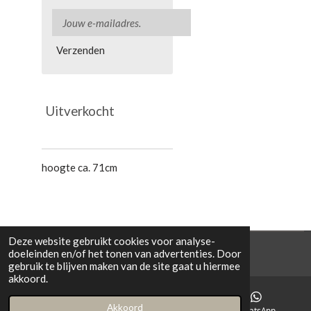
Verzenden
Uitverkocht
hoogte ca. 71cm
Deze website gebruikt cookies voor analyse-
© 2021 Cowporation Farmshop
doeleinden en/of het tonen van advertenties. Door
gebruik te blijven maken van de site gaat u hiermee
akkoord.
Akkoord
E-mailadres
Instagram
WhatsApp