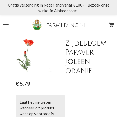
Gratis verzending in Nederland vanaf €100,- | Bezoek onze
Ga
winkel in Alblasserdam!
direct
naar
de
farmliving.nl
hoofdinhoud
Zijdebloem
Papaver
Joleen
oranje
€ 5,79
Laat het me weten
wanneer dit product
weer op voorraad is.