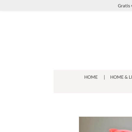
Gratis 
Ga
direct
naar
de
hoofdinhoud
HOME
HOME & L