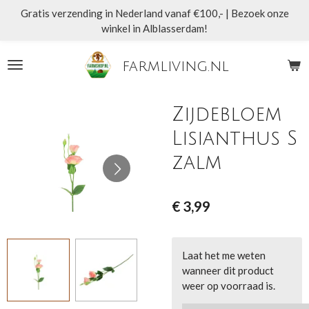
Gratis verzending in Nederland vanaf €100,- | Bezoek onze
Ga
winkel in Alblasserdam!
direct
naar
de
farmliving.nl
hoofdinhoud
Zijdebloem
Lisianthus S
zalm
€ 3,99
Laat het me weten
wanneer dit product
weer op voorraad is.