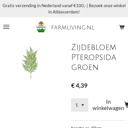
Gratis verzending in Nederland vanaf €100,- | Bezoek onze winkel
Ga
in Alblasserdam!
direct
naar
de
farmliving.nl
hoofdinhoud
Zijdebloem
Pteropsida
groen
€ 4,39
In
winkelwagen
hoogte ca. 99cm