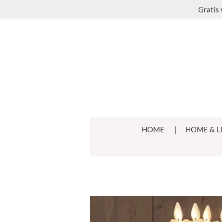
Gratis 
Ga
direct
naar
de
hoofdinhoud
HOME
HOME & L