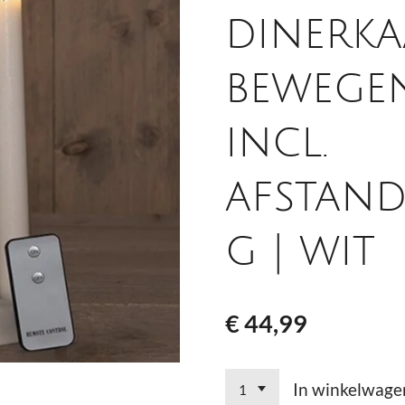
dinerka
bewege
incl.
afstand
g | wit
€ 44,99
In winkelwage